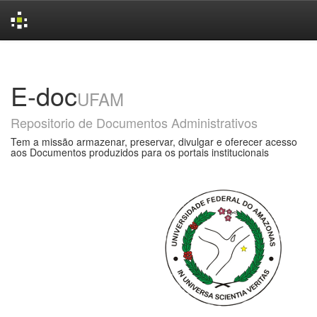
Skip
navigation
E-doc
UFAM
Repositorio de Documentos Administrativos
Tem a missão armazenar, preservar, divulgar e oferecer acesso
aos Documentos produzidos para os portais institucionais