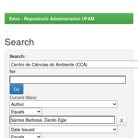
Edoc - Repositorio Administrativo UFAM
Search
Search:
for
Current filters: