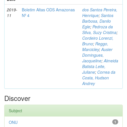
2019-
Boletim Altas ODS Amazonas
dos Santos Pereira,
11
Nº 4
Henrique
;
Santos
Barbosa, Danilo
Egle
;
Pedroza da
Silva, Suzy Cristina
;
Cordeiro Lorenzi,
Bruno
;
Reggo,
Marcicley
;
Ausier
Domingues,
Jacqueline
;
Almeida
Batista Leite,
Juliane
;
Correa da
Costa, Hudson
Andrey
Discover
Subject
ONU
1