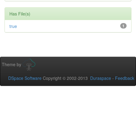
Has File(s)
true
1
Theme by
DSpace Software
Copyright © 2002-2013
Duraspace
-
Feedback