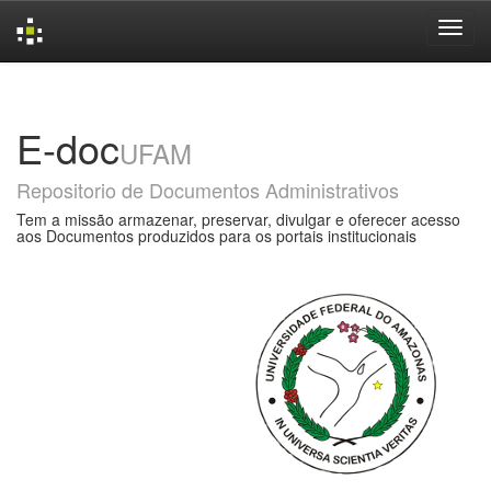
Skip
navigation
E-doc
UFAM
Repositorio de Documentos Administrativos
Tem a missão armazenar, preservar, divulgar e oferecer acesso
aos Documentos produzidos para os portais institucionais