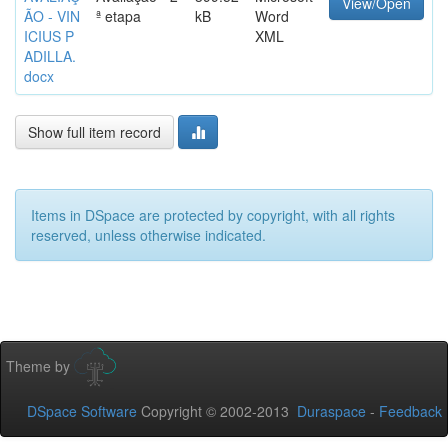
View/Open
ÃO - VIN
ª etapa
kB
Word
ICIUS P
XML
ADILLA.
docx
Show full item record
Items in DSpace are protected by copyright, with all rights
reserved, unless otherwise indicated.
Theme by
DSpace Software
Copyright © 2002-2013
Duraspace
-
Feedback