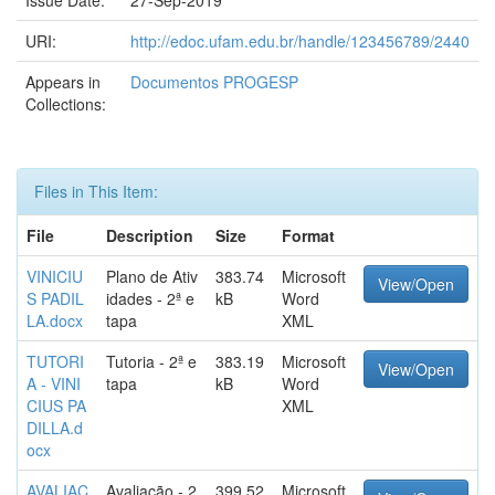
Issue Date:
27-Sep-2019
URI:
http://edoc.ufam.edu.br/handle/123456789/2440
Appears in
Documentos PROGESP
Collections:
Files in This Item:
File
Description
Size
Format
VINICIU
Plano de Ativ
383.74
Microsoft
View/Open
S PADIL
idades - 2ª e
kB
Word
LA.docx
tapa
XML
TUTORI
Tutoria - 2ª e
383.19
Microsoft
View/Open
A - VINI
tapa
kB
Word
CIUS PA
XML
DILLA.d
ocx
AVALIAÇ
Avaliação - 2
399.52
Microsoft