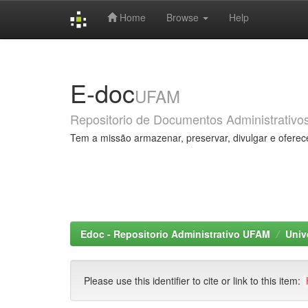
Home
Browse
Help
Skip
navigation
E-doc
UFAM
Repositorio de Documentos Administrativo
Tem a missão armazenar, preservar, divulgar e oferec
Edoc - Repositorio Administrativo UFAM
Univ
Please use this identifier to cite or link to this item: