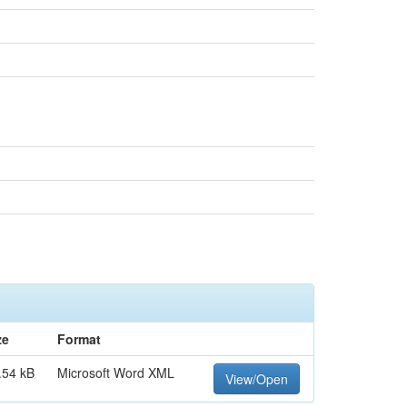
ze
Format
.54 kB
Microsoft Word XML
View/Open