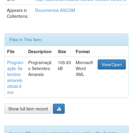
Appears in
Documentos ASCOM
Collections:
Files in This Item:
File
Description
Size
Format
Program
Programaçã
105.63
Microsoft
View/Open
ação Se
o Setembro
kB
Word
tembro
Amarelo
XML
amarelo
oficial.d
ocx
Show full item record