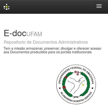
Skip
navigation
E-doc
UFAM
Repositorio de Documentos Administrativos
Tem a missão armazenar, preservar, divulgar e oferecer acesso
aos Documentos produzidos para os portais institucionais