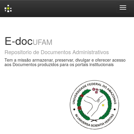
Skip
navigation
E-doc
UFAM
Repositorio de Documentos Administrativos
Tem a missão armazenar, preservar, divulgar e oferecer acesso
aos Documentos produzidos para os portais institucionais