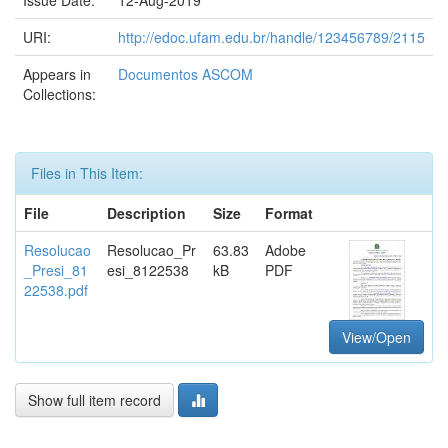
Issue Date:
12-Aug-2019
URI:
http://edoc.ufam.edu.br/handle/123456789/2115
Appears in
Documentos ASCOM
Collections:
Files in This Item:
File
Description
Size
Format
Resolucao
Resolucao_Pr
63.83
Adobe
_Presi_81
esi_8122538
kB
PDF
22538.pdf
View/Open
Show full item record