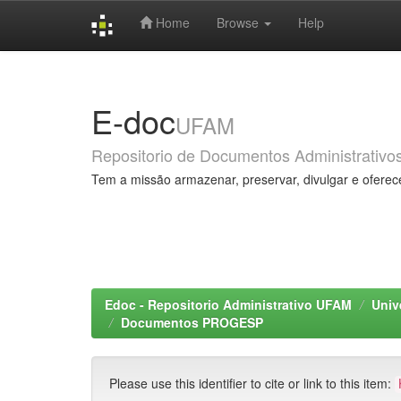
Home
Browse
Help
Skip
navigation
E-doc
UFAM
Repositorio de Documentos Administrativo
Tem a missão armazenar, preservar, divulgar e oferec
Edoc - Repositorio Administrativo UFAM
Univ
Documentos PROGESP
Please use this identifier to cite or link to this item: