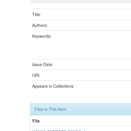
Title:
Authors:
Keywords:
Issue Date:
URI:
Appears in Collections:
Files in This Item:
File