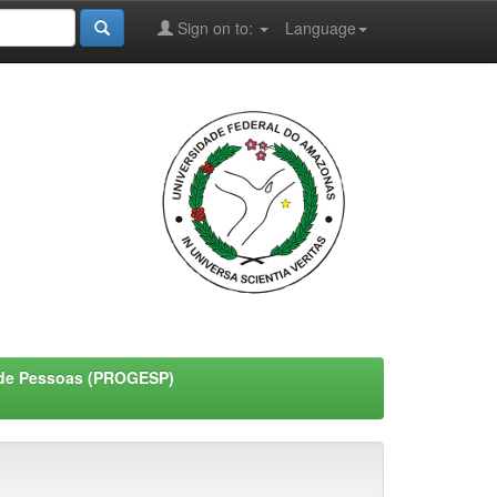
Sign on to:
Language
o de Pessoas (PROGESP)