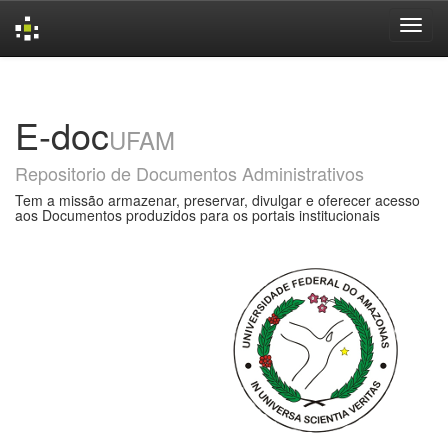
Skip
navigation
E-doc
UFAM
Repositorio de Documentos Administrativos
Tem a missão armazenar, preservar, divulgar e oferecer acesso
aos Documentos produzidos para os portais institucionais