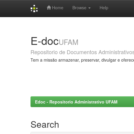
Home
Browse
Help
Skip
navigation
E-doc
UFAM
Repositorio de Documentos Administrativo
Tem a missão armazenar, preservar, divulgar e oferec
Edoc - Repositorio Administrativo UFAM
Search