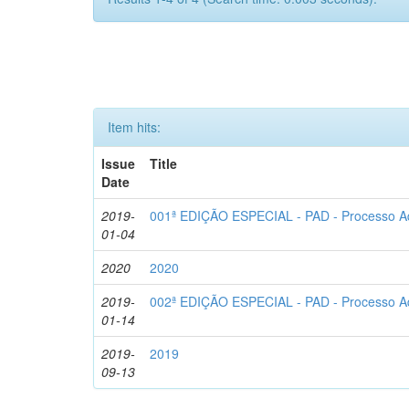
Item hits:
Issue
Title
Date
2019-
001ª EDIÇÃO ESPECIAL - PAD - Processo Admi
01-04
2020
2020
2019-
002ª EDIÇÃO ESPECIAL - PAD - Processo Admi
01-14
2019-
2019
09-13