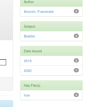
Author
Amorim, Francinete
4
Subject
Boletim
4
Date issued
2019
3
2020
1
Has File(s)
true
4