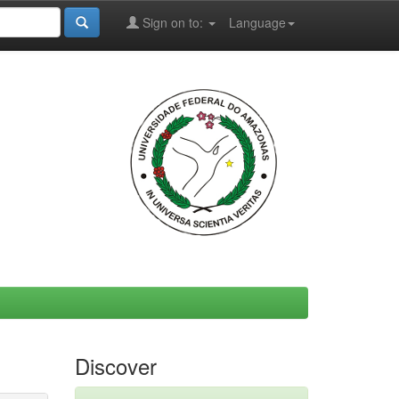
Sign on to:
Language
Discover