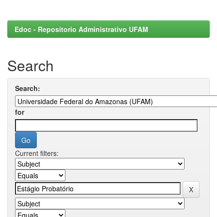
Edoc - Repositorio Administrativo UFAM
Search
Search:
for
Current filters: