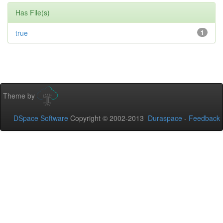
Has File(s)
true
1
Theme by
DSpace Software
Copyright © 2002-2013
Duraspace
-
Feedback