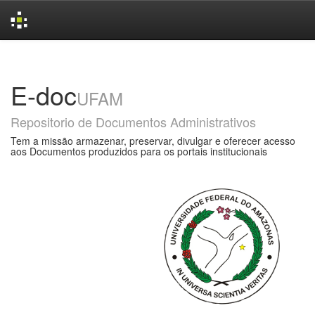
Skip
navigation
E-doc
UFAM
Repositorio de Documentos Administrativos
Tem a missão armazenar, preservar, divulgar e oferecer acesso
aos Documentos produzidos para os portais institucionais