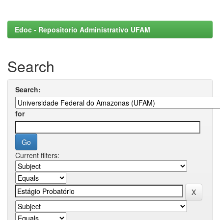
Edoc - Repositorio Administrativo UFAM
Search
Search:
for
Current filters: