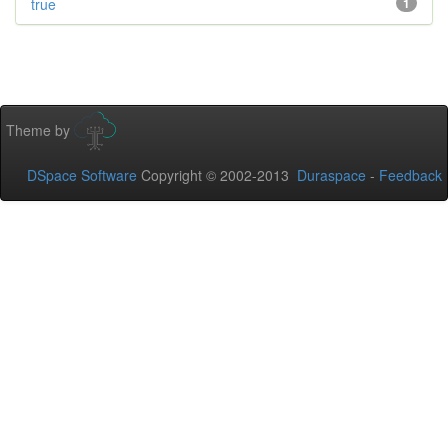
true
1
Theme by
DSpace Software
Copyright © 2002-2013
Duraspace
-
Feedback