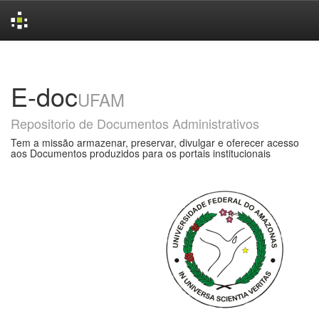
Skip
navigation
E-doc
UFAM
Repositorio de Documentos Administrativos
Tem a missão armazenar, preservar, divulgar e oferecer acesso
aos Documentos produzidos para os portais institucionais