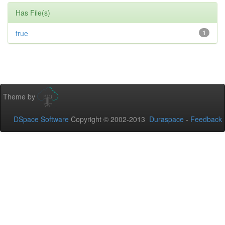
Has File(s)
true
1
Theme by
DSpace Software
Copyright © 2002-2013
Duraspace
-
Feedback