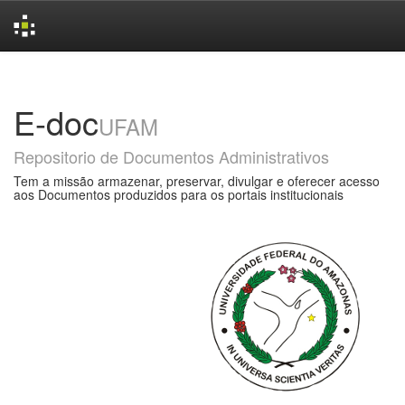
Skip
navigation
E-doc
UFAM
Repositorio de Documentos Administrativos
Tem a missão armazenar, preservar, divulgar e oferecer acesso
aos Documentos produzidos para os portais institucionais