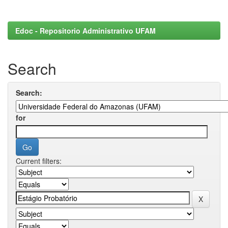
Edoc - Repositorio Administrativo UFAM
Search
Search:
for
Current filters: