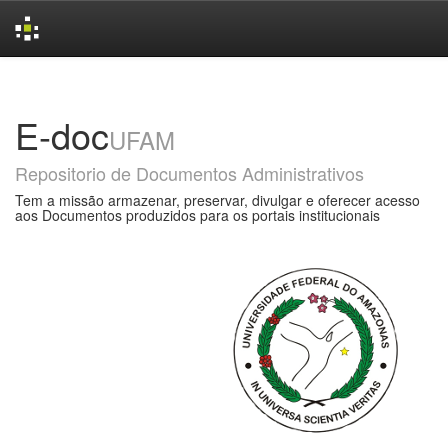
Skip
navigation
E-doc
UFAM
Repositorio de Documentos Administrativos
Tem a missão armazenar, preservar, divulgar e oferecer acesso
aos Documentos produzidos para os portais institucionais