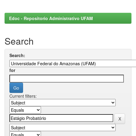
Edoc - Repositorio Administrativo UFAM
Search
Search:
for
Current filters: