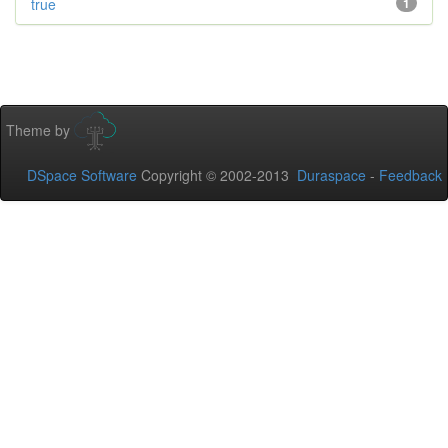
true
1
Theme by
DSpace Software
Copyright © 2002-2013
Duraspace
-
Feedback