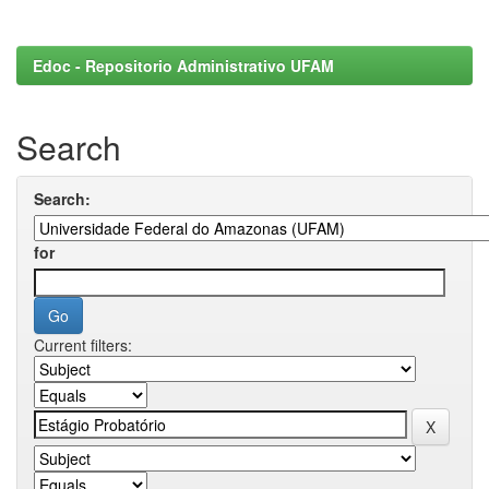
Edoc - Repositorio Administrativo UFAM
Search
Search:
for
Current filters: