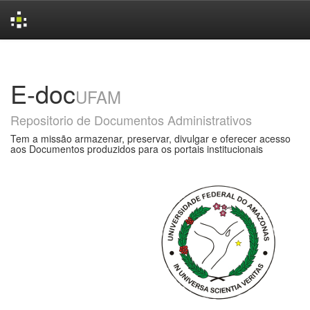
Skip
navigation
E-doc
UFAM
Repositorio de Documentos Administrativos
Tem a missão armazenar, preservar, divulgar e oferecer acesso
aos Documentos produzidos para os portais institucionais