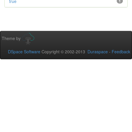
true
1
Theme by
DSpace Software
Copyright © 2002-2013
Duraspace
-
Feedback