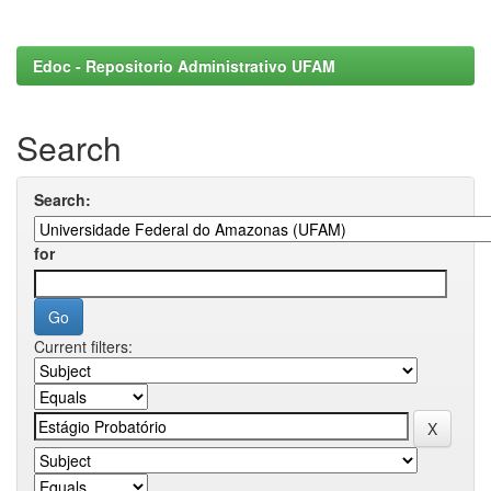
Edoc - Repositorio Administrativo UFAM
Search
Search:
for
Current filters: