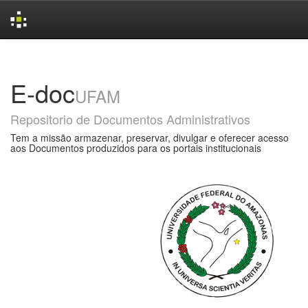
Skip
navigation
E-doc
UFAM
Repositorio de Documentos Administrativos
Tem a missão armazenar, preservar, divulgar e oferecer acesso
aos Documentos produzidos para os portais institucionais