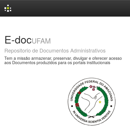
Skip
navigation
E-doc
UFAM
Repositorio de Documentos Administrativos
Tem a missão armazenar, preservar, divulgar e oferecer acesso
aos Documentos produzidos para os portais institucionais