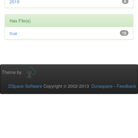
2019
6
Has File(s)
true
19
Theme by
DSpace Software
Copyright © 2002-2013
Duraspace
-
Feedback