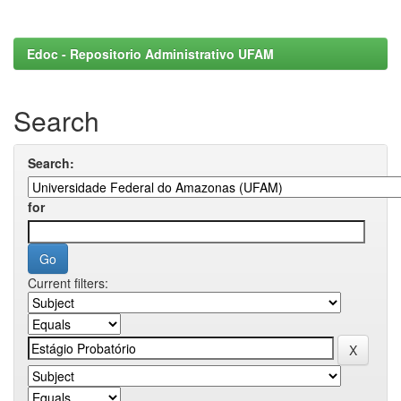
Edoc - Repositorio Administrativo UFAM
Search
Search:
for
Current filters: