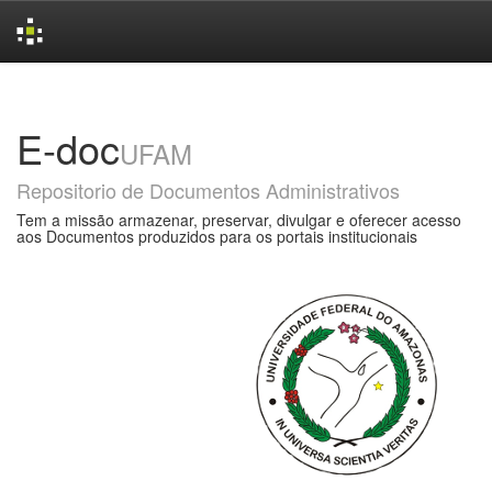
Skip
navigation
E-doc
UFAM
Repositorio de Documentos Administrativos
Tem a missão armazenar, preservar, divulgar e oferecer acesso
aos Documentos produzidos para os portais institucionais