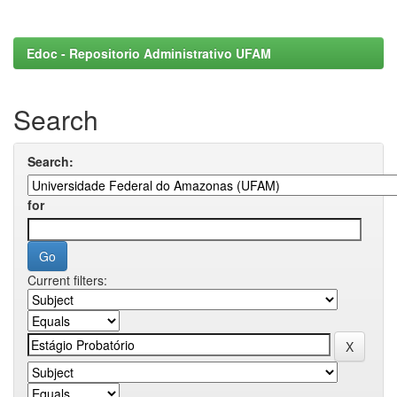
Edoc - Repositorio Administrativo UFAM
Search
Search:
for
Current filters: