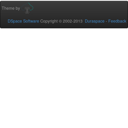
Theme by
DSpace Software
Copyright © 2002-2013
Duraspace
-
Feedback