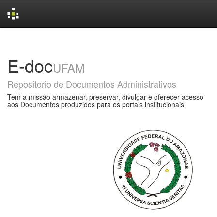
Skip
navigation
E-doc
UFAM
Repositorio de Documentos Administrativos
Tem a missão armazenar, preservar, divulgar e oferecer acesso
aos Documentos produzidos para os portais institucionais