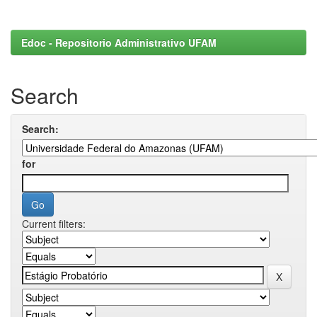
Edoc - Repositorio Administrativo UFAM
Search
Search:
for
Current filters: