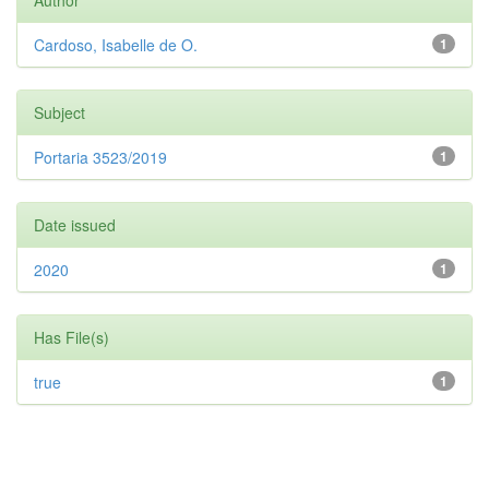
Author
Cardoso, Isabelle de O.
1
Subject
Portaria 3523/2019
1
Date issued
2020
1
Has File(s)
true
1