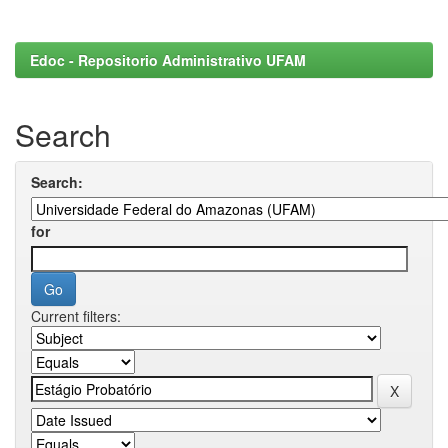
Edoc - Repositorio Administrativo UFAM
Search
Search:
for
Current filters: