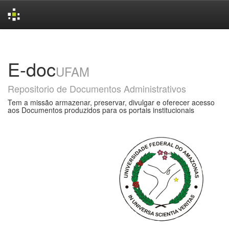
Skip
navigation
E-doc
UFAM
Repositorio de Documentos Administrativos
Tem a missão armazenar, preservar, divulgar e oferecer acesso
aos Documentos produzidos para os portais institucionais