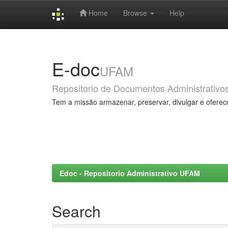
Home
Browse
Help
Skip
navigation
E-doc
UFAM
Repositorio de Documentos Administrativo
Tem a missão armazenar, preservar, divulgar e oferec
Edoc - Repositorio Administrativo UFAM
Search