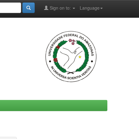
Sign on to:
Language