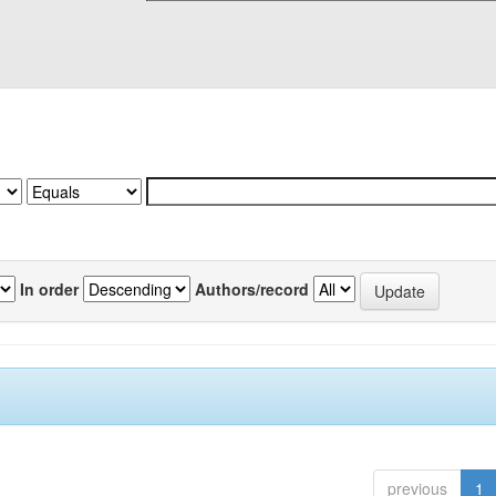
In order
Authors/record
previous
1