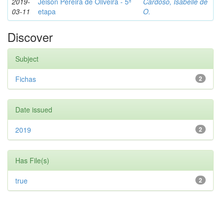
2019-
Jeison Pereira de Oliveira - 5ª
Cardoso, Isabelle de
03-11
etapa
O.
Discover
Subject
Fichas
2
Date issued
2019
2
Has File(s)
true
2