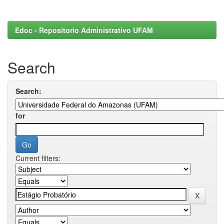
Edoc - Repositorio Administrativo UFAM
Search
Search:
for
Current filters: