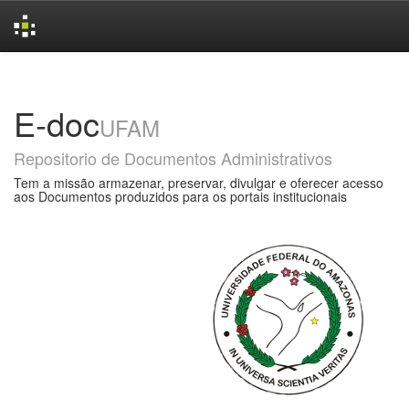
Skip
navigation
E-doc
UFAM
Repositorio de Documentos Administrativos
Tem a missão armazenar, preservar, divulgar e oferecer acesso
aos Documentos produzidos para os portais institucionais