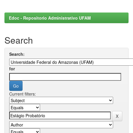
Edoc - Repositorio Administrativo UFAM
Search
Search:
for
Current filters: