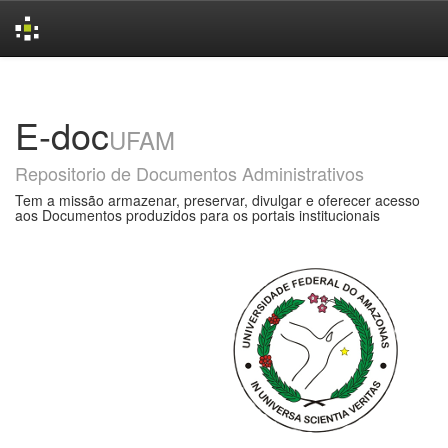
Skip
navigation
E-doc
UFAM
Repositorio de Documentos Administrativos
Tem a missão armazenar, preservar, divulgar e oferecer acesso
aos Documentos produzidos para os portais institucionais