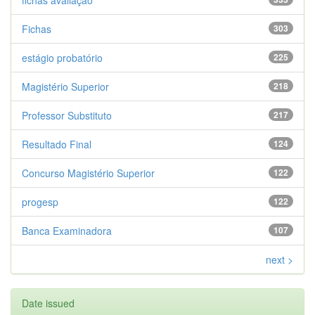
fichas avaliação
Fichas
303
estágio probatório
225
Magistério Superior
218
Professor Substituto
217
Resultado Final
124
Concurso Magistério Superior
122
progesp
122
Banca Examinadora
107
next >
Date issued