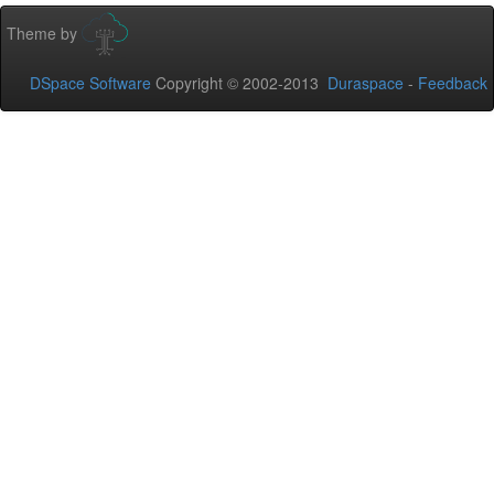
Theme by
DSpace Software
Copyright © 2002-2013
Duraspace
-
Feedback