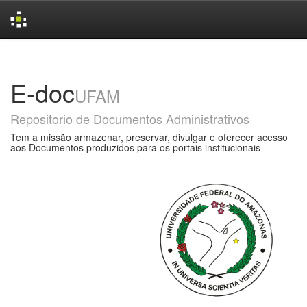
Skip
navigation
E-doc
UFAM
Repositorio de Documentos Administrativos
Tem a missão armazenar, preservar, divulgar e oferecer acesso
aos Documentos produzidos para os portais institucionais