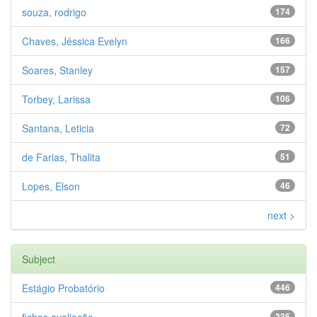
souza, rodrigo
174
Chaves, Jéssica Evelyn
166
Soares, Stanley
157
Torbey, Larissa
106
Santana, Leticia
72
de Farias, Thalita
51
Lopes, Elson
46
next >
Subject
Estágio Probatório
446
335