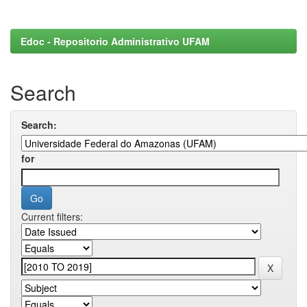
Edoc - Repositorio Administrativo UFAM
Search
Search:
for
Current filters: