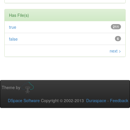
Has File(s)
true
211
false
6
next >
Theme by
DSpace Software
Copyright © 2002-2013
Duraspace
-
Feedback