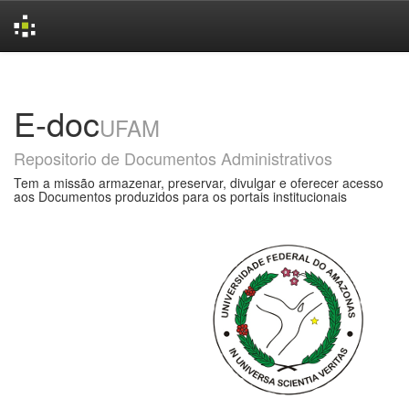
Skip
navigation
E-doc
UFAM
Repositorio de Documentos Administrativos
Tem a missão armazenar, preservar, divulgar e oferecer acesso
aos Documentos produzidos para os portais institucionais