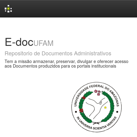
Skip
navigation
E-doc
UFAM
Repositorio de Documentos Administrativos
Tem a missão armazenar, preservar, divulgar e oferecer acesso
aos Documentos produzidos para os portais institucionais