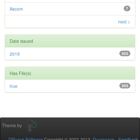
Ascom
7
next >
Date issued
2019
303
Has File(s)
true
303
Theme by
DSpace Software
Copyright © 2002-2013
Duraspace
-
Feedback