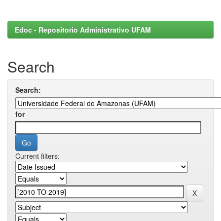
Edoc - Repositorio Administrativo UFAM
Search
Search:
for
Current filters: