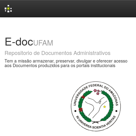
Skip
navigation
E-doc
UFAM
Repositorio de Documentos Administrativos
Tem a missão armazenar, preservar, divulgar e oferecer acesso
aos Documentos produzidos para os portais institucionais