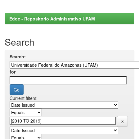
Edoc - Repositorio Administrativo UFAM
Search
Search:
for
Current filters: