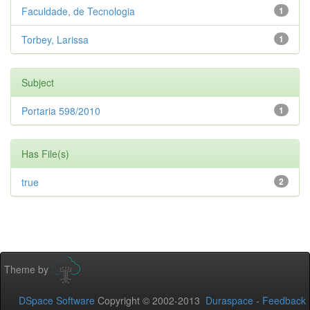
Faculdade, de Tecnologia
1
Torbey, Larissa
1
Subject
Portaria 598/2010
1
Has File(s)
true
2
Theme by
DSpace Software
Copyright © 2002-2013
Duraspace
-
Feedback