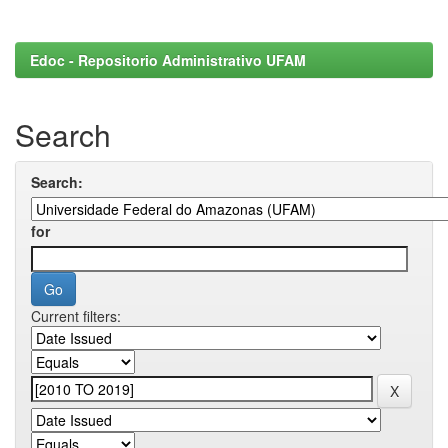
Edoc - Repositorio Administrativo UFAM
Search
Search:
for
Current filters: