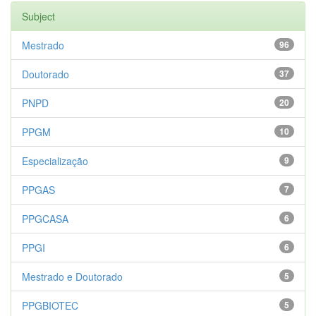
Subject
Mestrado
96
Doutorado
37
PNPD
20
PPGM
10
Especialização
9
PPGAS
7
PPGCASA
6
PPGI
6
Mestrado e Doutorado
5
PPGBIOTEC
5