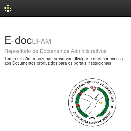
Skip
navigation
E-doc
UFAM
Repositorio de Documentos Administrativos
Tem a missão armazenar, preservar, divulgar e oferecer acesso
aos Documentos produzidos para os portais institucionais