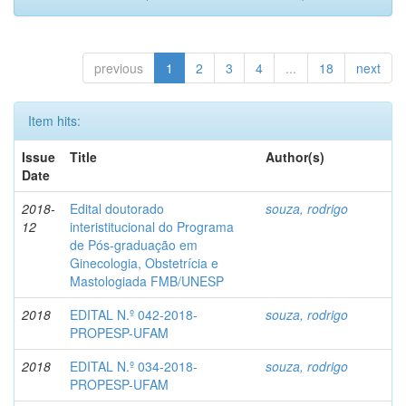
previous
1
2
3
4
...
18
next
Item hits:
Issue
Title
Author(s)
Date
2018-
Edital doutorado
souza, rodrigo
12
interistitucional do Programa
de Pós-graduação em
Ginecologia, Obstetrícia e
Mastologiada FMB/UNESP
2018
EDITAL N.º 042-2018-
souza, rodrigo
PROPESP-UFAM
2018
EDITAL N.º 034-2018-
souza, rodrigo
PROPESP-UFAM