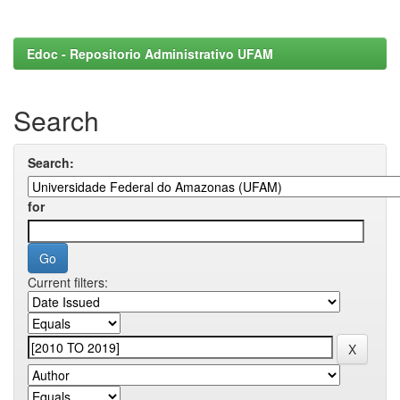
Edoc - Repositorio Administrativo UFAM
Search
Search:
for
Current filters: