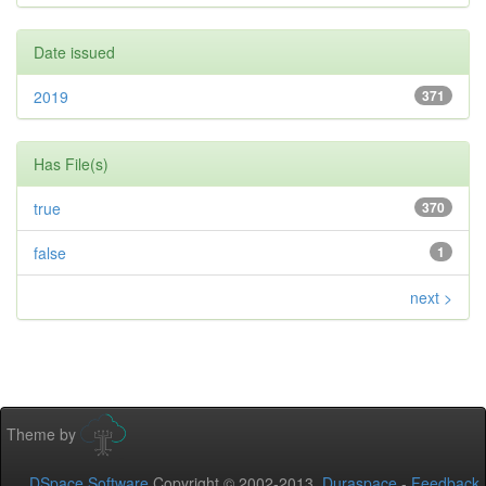
Date issued
2019
371
Has File(s)
true
370
false
1
next >
Theme by
DSpace Software
Copyright © 2002-2013
Duraspace
-
Feedback