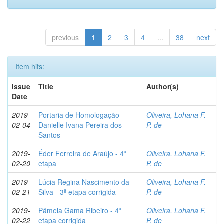
previous
1
2
3
4
...
38
next
Item hits:
Issue
Title
Author(s)
Date
2019-
Portaria de Homologação -
Oliveira, Lohana F.
02-04
Danielle Ivana Pereira dos
P. de
Santos
2019-
Éder Ferreira de Araújo - 4ª
Oliveira, Lohana F.
02-20
etapa
P. de
2019-
Lúcia Regina Nascimento da
Oliveira, Lohana F.
02-21
Silva - 3ª etapa corrigida
P. de
2019-
Pâmela Gama Ribeiro - 4ª
Oliveira, Lohana F.
02-22
etapa corrigida
P. de