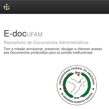
Skip
navigation
E-doc
UFAM
Repositorio de Documentos Administrativos
Tem a missão armazenar, preservar, divulgar e oferecer acesso
aos Documentos produzidos para os portais institucionais