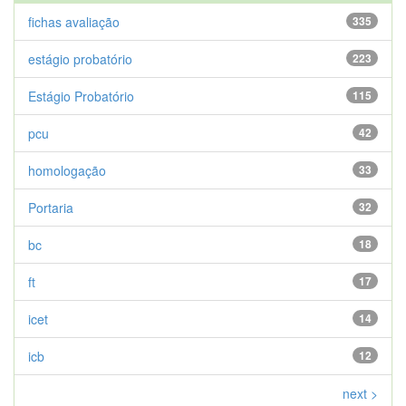
fichas avaliação
335
estágio probatório
223
Estágio Probatório
115
pcu
42
homologação
33
Portaria
32
bc
18
ft
17
icet
14
icb
12
next >