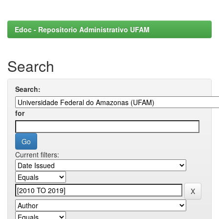
Edoc - Repositorio Administrativo UFAM
Search
Search:
for
Current filters: