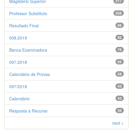
Magistério Superior
217
Professor Substituto
208
Resultado Final
96
008.2019
92
Banca Examinadora
75
097.2018
65
Calendário de Provas
58
097/2018
43
Calendário
43
Resposta a Recurso
35
next >