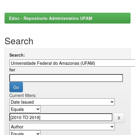
Edoc - Repositorio Administrativo UFAM
Search
Search:
for
Current filters: