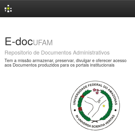
Skip
navigation
E-doc
UFAM
Repositorio de Documentos Administrativos
Tem a missão armazenar, preservar, divulgar e oferecer acesso
aos Documentos produzidos para os portais institucionais