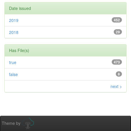
Date issued
2019
452
2018
29
Has File(s)
true
473
false
8
next >
Theme by