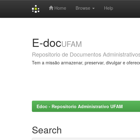
Home
Browse
Help
Skip
navigation
E-doc
UFAM
Repositorio de Documentos Administrativo
Tem a missão armazenar, preservar, divulgar e oferec
Edoc - Repositorio Administrativo UFAM
Search