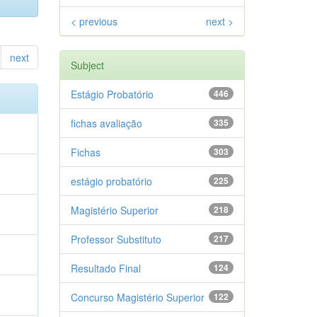
< previous
next >
next
Subject
Estágio Probatório
446
fichas avaliação
335
Fichas
303
estágio probatório
225
Magistério Superior
218
Professor Substituto
217
Resultado Final
124
Concurso Magistério Superior
122