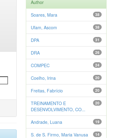
Author
Soares, Mara
38
Ufam, Ascom
38
DPA
31
DRA
26
COMPEC
24
Coelho, Irina
20
Freitas, Fabrício
20
TREINAMENTO E
20
DESENVOLVIMENTO, CO...
Andrade, Luana
19
S. de S. Firmo, Maria Vanusa
14