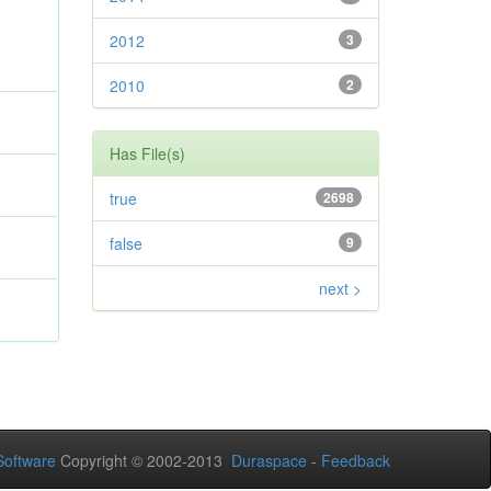
2012
3
2010
2
Has File(s)
true
2698
false
9
next >
oftware
Copyright © 2002-2013
Duraspace
-
Feedback