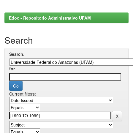
Edoc - Repositorio Administrativo UFAM
Search
Search:
for
Current filters: