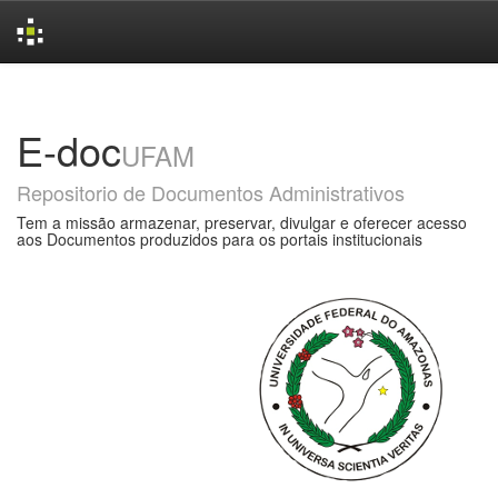
Skip
navigation
E-doc
UFAM
Repositorio de Documentos Administrativos
Tem a missão armazenar, preservar, divulgar e oferecer acesso
aos Documentos produzidos para os portais institucionais