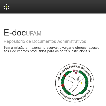
Skip
navigation
E-doc
UFAM
Repositorio de Documentos Administrativos
Tem a missão armazenar, preservar, divulgar e oferecer acesso
aos Documentos produzidos para os portais institucionais