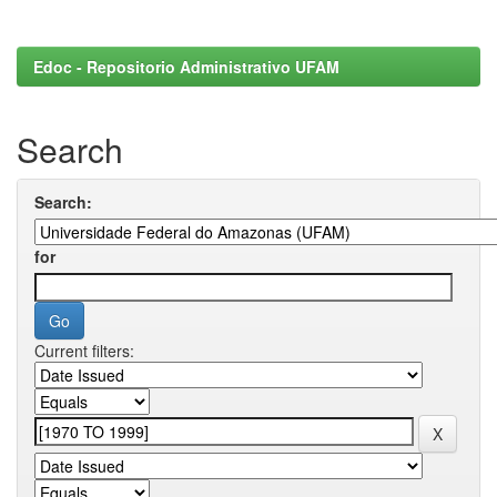
Edoc - Repositorio Administrativo UFAM
Search
Search:
for
Current filters: