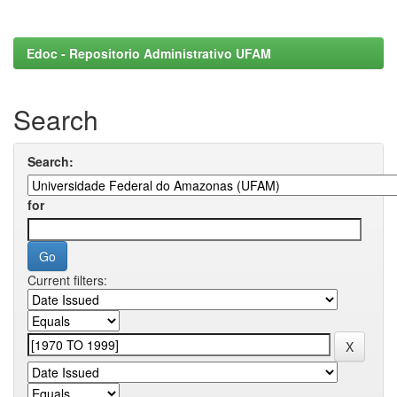
Edoc - Repositorio Administrativo UFAM
Search
Search:
for
Current filters: