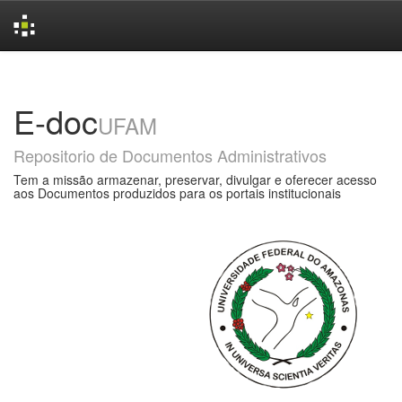
Skip
navigation
E-doc
UFAM
Repositorio de Documentos Administrativos
Tem a missão armazenar, preservar, divulgar e oferecer acesso
aos Documentos produzidos para os portais institucionais