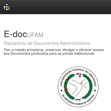
Skip
navigation
E-doc
UFAM
Repositorio de Documentos Administrativos
Tem a missão armazenar, preservar, divulgar e oferecer acesso
aos Documentos produzidos para os portais institucionais