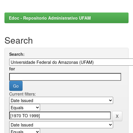
Edoc - Repositorio Administrativo UFAM
Search
Search:
for
Current filters: