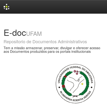
Skip
navigation
E-doc
UFAM
Repositorio de Documentos Administrativos
Tem a missão armazenar, preservar, divulgar e oferecer acesso
aos Documentos produzidos para os portais institucionais