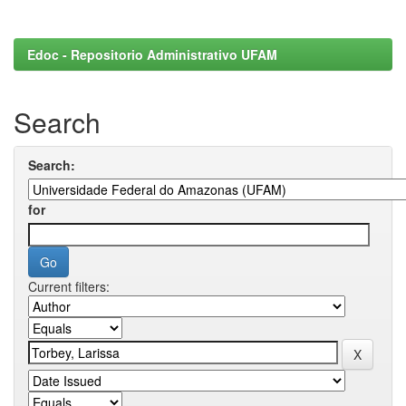
Edoc - Repositorio Administrativo UFAM
Search
Search:
for
Current filters: