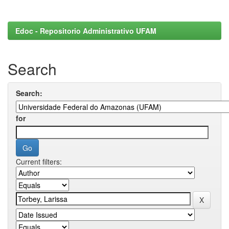
Edoc - Repositorio Administrativo UFAM
Search
Search:
for
Current filters: