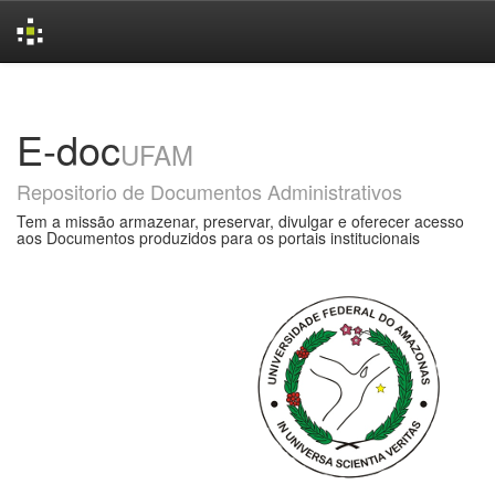
Skip
navigation
E-doc
UFAM
Repositorio de Documentos Administrativos
Tem a missão armazenar, preservar, divulgar e oferecer acesso
aos Documentos produzidos para os portais institucionais