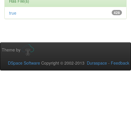
Has File(s)
true
428
Theme by
DSpace Software
Copyright © 2002-2013
Duraspace
-
Feedback