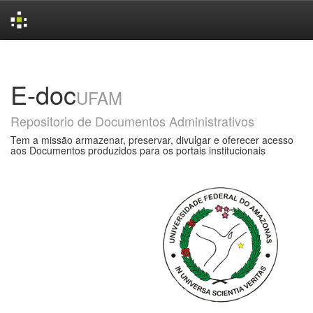
Skip
navigation
E-doc
UFAM
Repositorio de Documentos Administrativos
Tem a missão armazenar, preservar, divulgar e oferecer acesso
aos Documentos produzidos para os portais institucionais