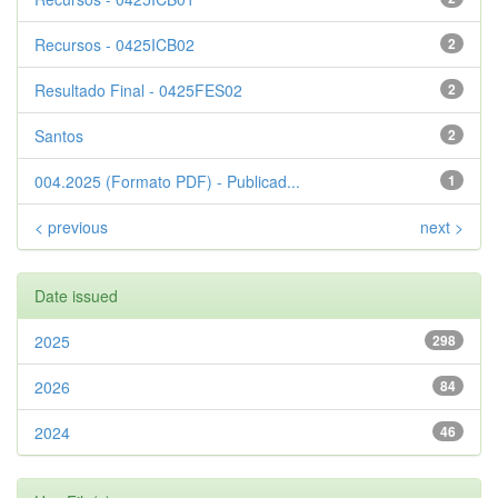
Recursos - 0425ICB02
2
Resultado Final - 0425FES02
2
Santos
2
004.2025 (Formato PDF) - Publicad...
1
< previous
next >
Date issued
2025
298
2026
84
2024
46