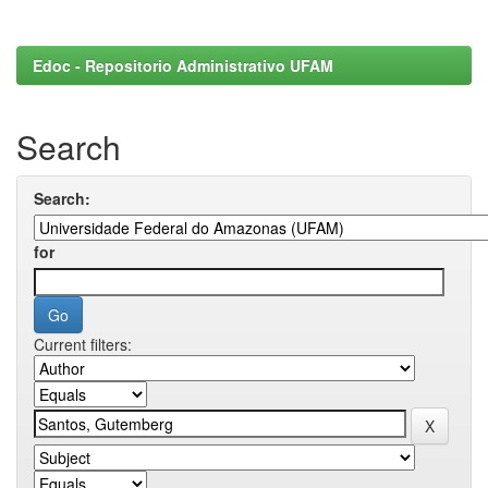
Edoc - Repositorio Administrativo UFAM
Search
Search:
for
Current filters: