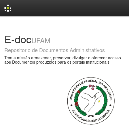
Skip
navigation
E-doc
UFAM
Repositorio de Documentos Administrativos
Tem a missão armazenar, preservar, divulgar e oferecer acesso
aos Documentos produzidos para os portais institucionais