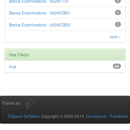
Banca Examinadora - 0526FT01
1
Banca Examinadora - 0526ICB01
1
Banca Examinadora - 0526ICB02
1
next >
Has File(s)
true
84
Theme by
DSpace Software
Copyright © 2002-2013
Duraspace
-
Feedback