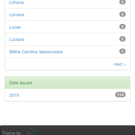
Lohana
3
Lorrane
3
Lucas
3
Luciane
3
MAria Carolina Vasconcelos
3
next >
Date issued
2019
114
Theme by