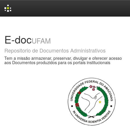
Skip
navigation
E-doc
UFAM
Repositorio de Documentos Administrativos
Tem a missão armazenar, preservar, divulgar e oferecer acesso
aos Documentos produzidos para os portais institucionais