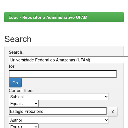
Edoc - Repositorio Administrativo UFAM
Search
Search:
for
Current filters: