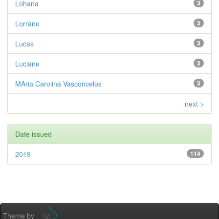
Lohana
3
Lorrane
3
Lucas
3
Luciane
3
MAria Carolina Vasconcelos
3
next >
Date issued
2019
114
Theme by