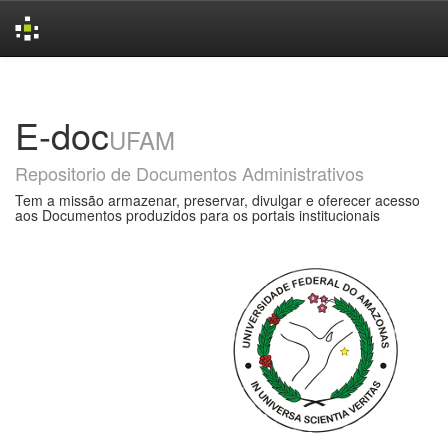
Skip
navigation
E-doc
UFAM
Repositorio de Documentos Administrativos
Tem a missão armazenar, preservar, divulgar e oferecer acesso
aos Documentos produzidos para os portais institucionais