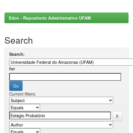
Edoc - Repositorio Administrativo UFAM
Search
Search:
for
Current filters: