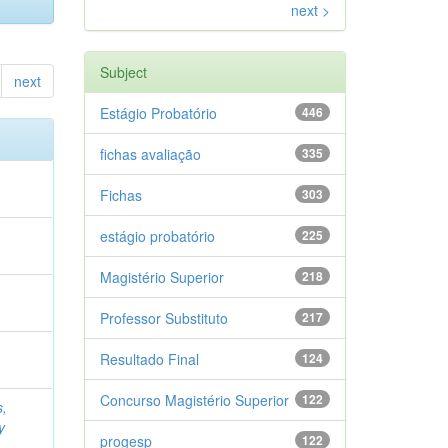
next >
Subject
next
Estágio Probatório
446
fichas avaliação
335
Fichas
303
estágio probatório
225
Magistério Superior
218
Professor Substituto
217
Resultado Final
124
Concurso Magistério Superior
122
s,
y
progesp
122