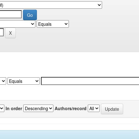
In order
Authors/record
.