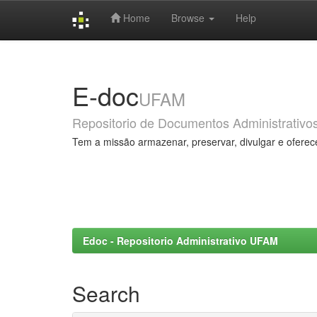
Home
Browse
Help
Skip
navigation
E-doc
UFAM
Repositorio de Documentos Administrativo
Tem a missão armazenar, preservar, divulgar e oferec
Edoc - Repositorio Administrativo UFAM
Search