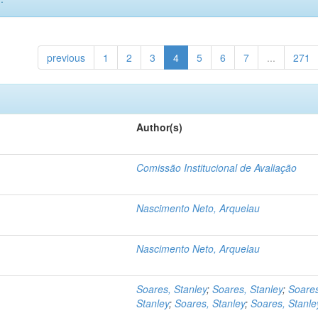
previous
1
2
3
4
5
6
7
...
271
Author(s)
Comissão Institucional de Avaliação
Nascimento Neto, Arquelau
Nascimento Neto, Arquelau
Soares, Stanley
;
Soares, Stanley
;
Soare
Stanley
;
Soares, Stanley
;
Soares, Stanle