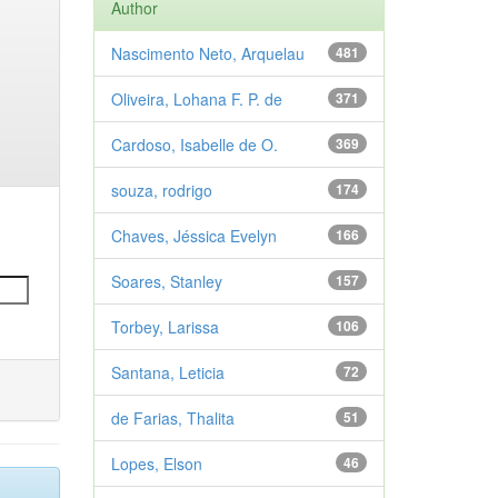
Author
Nascimento Neto, Arquelau
481
Oliveira, Lohana F. P. de
371
Cardoso, Isabelle de O.
369
souza, rodrigo
174
Chaves, Jéssica Evelyn
166
Soares, Stanley
157
Torbey, Larissa
106
Santana, Leticia
72
de Farias, Thalita
51
Lopes, Elson
46