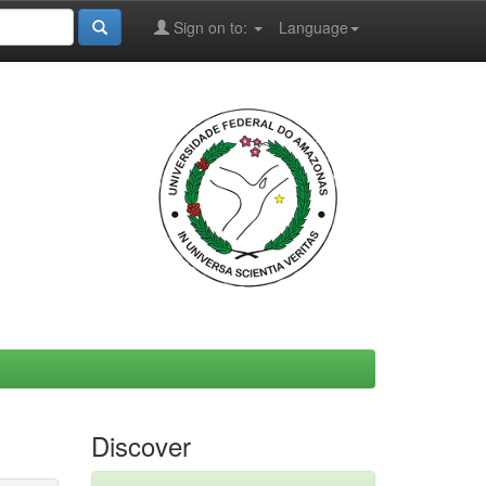
Sign on to:
Language
Discover