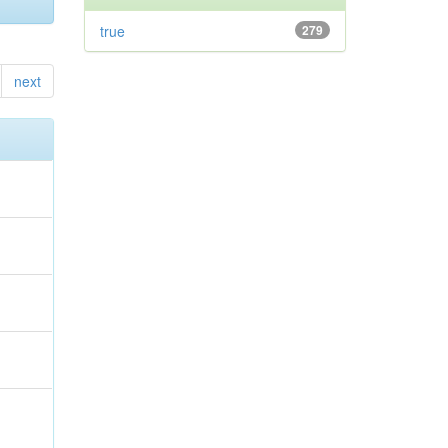
true
279
next