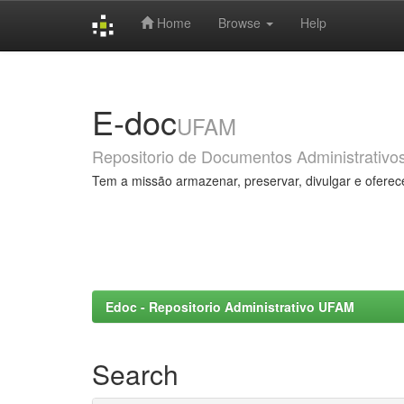
Home
Browse
Help
Skip
navigation
E-doc
UFAM
Repositorio de Documentos Administrativo
Tem a missão armazenar, preservar, divulgar e oferec
Edoc - Repositorio Administrativo UFAM
Search