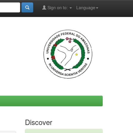
Sign on to:
Language
Discover