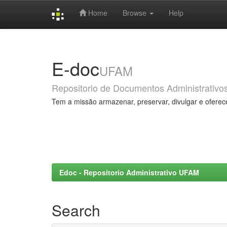
Home
Browse
Help
Skip
navigation
E-doc
UFAM
Repositorio de Documentos Administrativo
Tem a missão armazenar, preservar, divulgar e oferec
Edoc - Repositorio Administrativo UFAM
Search