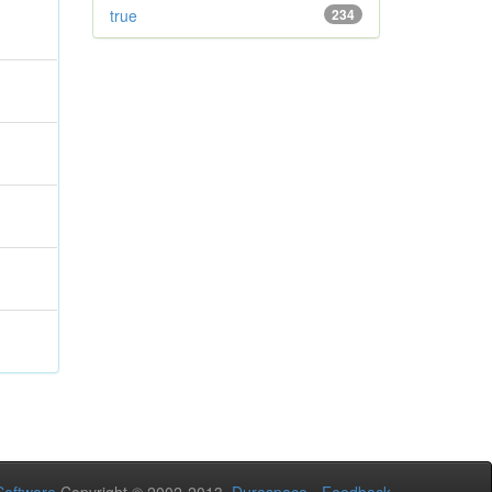
true
234