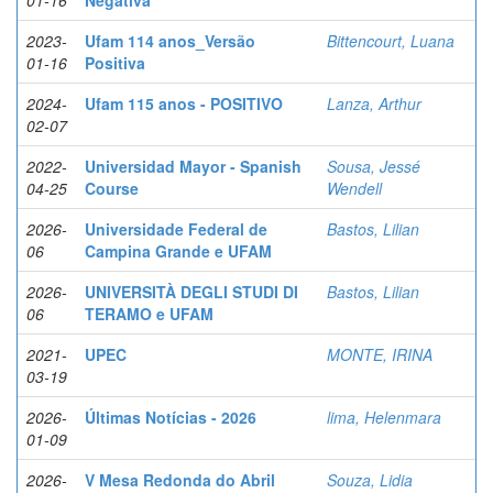
01-16
Negativa
2023-
Ufam 114 anos_Versão
Bittencourt, Luana
01-16
Positiva
2024-
Ufam 115 anos - POSITIVO
Lanza, Arthur
02-07
2022-
Universidad Mayor - Spanish
Sousa, Jessé
04-25
Course
Wendell
2026-
Universidade Federal de
Bastos, Lilian
06
Campina Grande e UFAM
2026-
UNIVERSITÀ DEGLI STUDI DI
Bastos, Lilian
06
TERAMO e UFAM
2021-
UPEC
MONTE, IRINA
03-19
2026-
Últimas Notícias - 2026
lima, Helenmara
01-09
2026-
V Mesa Redonda do Abril
Souza, Lidia