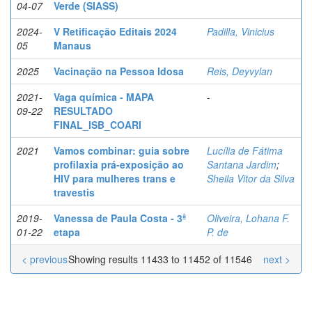
04-07
Verde (SIASS)
2024-
V Retificação Editais 2024
Padilla, Vinicius
05
Manaus
2025
Vacinação na Pessoa Idosa
Reis, Deyvylan
2021-
Vaga química - MAPA
-
09-22
RESULTADO
FINAL_ISB_COARI
2021
Vamos combinar: guia sobre
Lucília de Fátima
profilaxia prá-exposição ao
Santana Jardim
;
HIV para mulheres trans e
Sheila Vitor da Silva
travestis
2019-
Vanessa de Paula Costa - 3ª
Oliveira, Lohana F.
01-22
etapa
P. de
< previous
Showing results 11433 to 11452 of 11546
next >