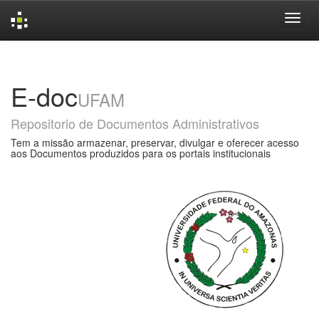
Skip
navigation
E-doc
UFAM
Repositorio de Documentos Administrativos
Tem a missão armazenar, preservar, divulgar e oferecer acesso
aos Documentos produzidos para os portais institucionais