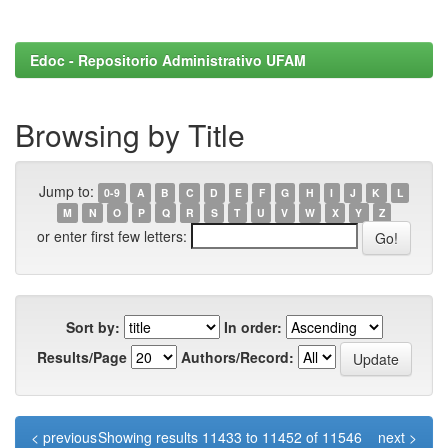
Edoc - Repositorio Administrativo UFAM
Browsing by Title
Jump to:
0-9
A
B
C
D
E
F
G
H
I
J
K
L
M
N
O
P
Q
R
S
T
U
V
W
X
Y
Z
or enter first few letters:
Sort by:
In order:
Results/Page
Authors/Record:
< previous
Showing results 11433 to 11452 of 11546
next >