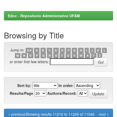
Edoc - Repositorio Administrativo UFAM
Browsing by Title
Jump to:
0-9
A
B
C
D
E
F
G
H
I
J
K
L
M
N
O
P
Q
R
S
T
U
V
W
X
Y
Z
or enter first few letters:
Sort by:
In order:
Results/Page
Authors/Record:
< previous
Showing results 11210 to 11229 of 11546
next >