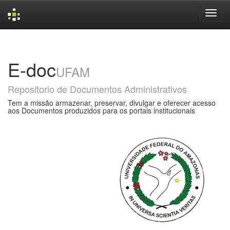
Skip
navigation
E-doc
UFAM
Repositorio de Documentos Administrativos
Tem a missão armazenar, preservar, divulgar e oferecer acesso
aos Documentos produzidos para os portais institucionais