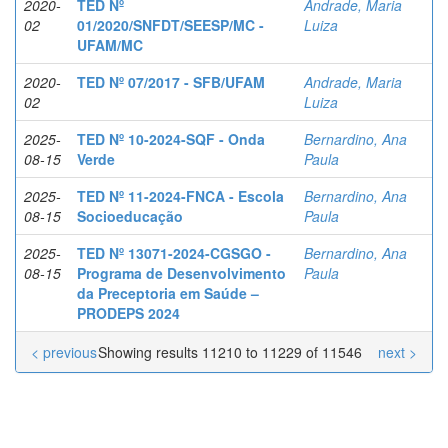
2020-
TED Nº
Andrade, Maria
02
01/2020/SNFDT/SEESP/MC -
Luiza
UFAM/MC
2020-
TED Nº 07/2017 - SFB/UFAM
Andrade, Maria
02
Luiza
2025-
TED Nº 10-2024-SQF - Onda
Bernardino, Ana
08-15
Verde
Paula
2025-
TED Nº 11-2024-FNCA - Escola
Bernardino, Ana
08-15
Socioeducação
Paula
2025-
TED Nº 13071-2024-CGSGO -
Bernardino, Ana
08-15
Programa de Desenvolvimento
Paula
da Preceptoria em Saúde –
PRODEPS 2024
< previous
Showing results 11210 to 11229 of 11546
next >