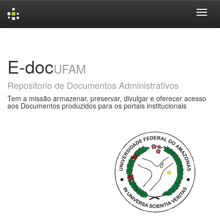
Skip
navigation
E-doc
UFAM
Repositorio de Documentos Administrativos
Tem a missão armazenar, preservar, divulgar e oferecer acesso
aos Documentos produzidos para os portais institucionais