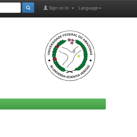
Sign on to:
Language