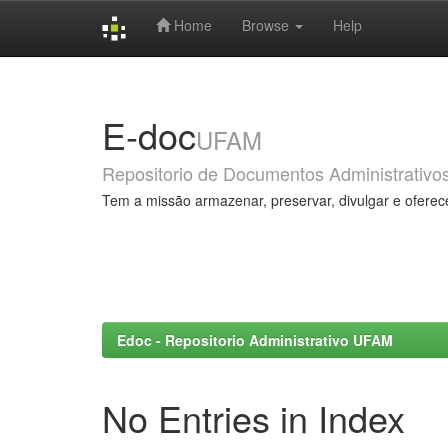
Home
Browse
Help
Skip
navigation
E-doc
UFAM
Repositorio de Documentos Administrativo
Tem a missão armazenar, preservar, divulgar e oferec
Edoc - Repositorio Administrativo UFAM
No Entries in Index