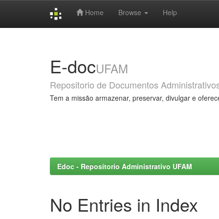
Home
Browse
Help
Skip
navigation
E-doc
UFAM
Repositorio de Documentos Administrativo
Tem a missão armazenar, preservar, divulgar e oferec
Edoc - Repositorio Administrativo UFAM
No Entries in Index