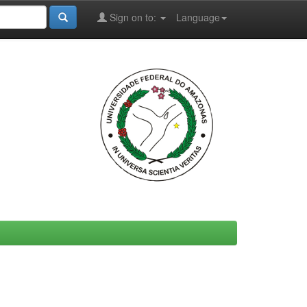
Sign on to:
Language