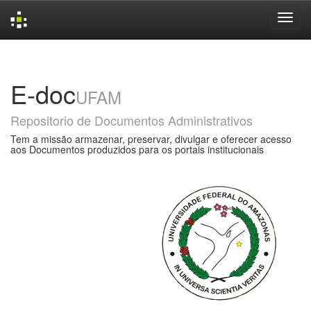
Skip
navigation
E-doc
UFAM
Repositorio de Documentos Administrativos
Tem a missão armazenar, preservar, divulgar e oferecer acesso
aos Documentos produzidos para os portais institucionais